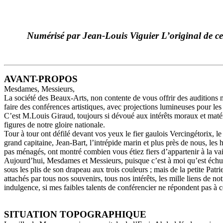
Numérisé par Jean-Louis Viguier L’original de c
AVANT-PROPOS
Mesdames, Messieurs,
La société des Beaux-Arts, non contente de vous offrir des auditions mu
faire des conférences artistiques, avec projections lumineuses pour les 
C’est M.Louis Giraud, toujours si dévoué aux intérêts moraux et matéri
figures de notre gloire nationale.
Tour à tour ont défilé devant vos yeux le fier gaulois Vercingétorix, l
grand capitaine, Jean-Bart, l’intrépide marin et plus près de nous, l
pas ménagés, ont montré combien vous étiez fiers d’appartenir à la vail
Aujourd’hui, Mesdames et Messieurs, puisque c’est à moi qu’est échu le
sous les plis de son drapeau aux trois couleurs ; mais de la petite Pat
attachés par tous nos souvenirs, tous nos intérêts, les mille liens de not
indulgence, si mes faibles talents de conférencier ne répondent pas à c
SITUATION TOPOGRAPHIQUE