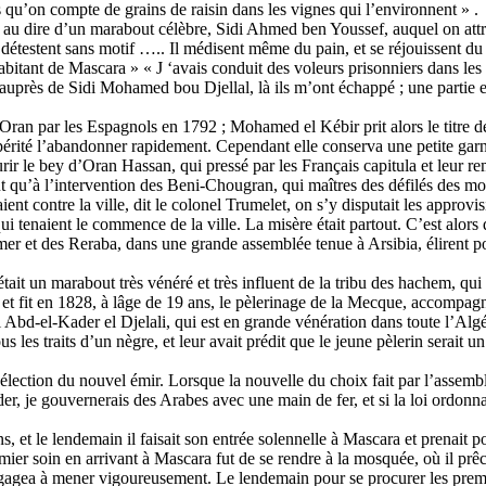
 qu’on compte de grains de raisin dans les vignes qui l’environnent » .
, au dire d’un marabout célèbre, Sidi Ahmed ben Youssef, auquel on att
s détestent sans motif ….. Il médisent même du pain, et se réjouissent 
 habitant de Mascara » « J ‘avais conduit des voleurs prisonniers dans le
s auprès de Sidi Mohamed bou Djellal, là ils m’ont échappé ; une partie e
ran par les Espagnols en 1792 ; Mohamed el Kébir prit alors le titre de B
périté l’abandonner rapidement. Cependant elle conserva une petite ga
ir le bey d’Oran Hassan, qui pressé par les Français capitula et leur remi
t qu’à l’intervention des Beni-Chougran, qui maîtres des défilés des mo
nt contre la ville, dit le colonel Trumelet, on s’y disputait les approvis
ui tenaient le commence de la ville. La misère était partout. C’est alors q
mer et des Reraba, dans une grande assemblée tenue à Arsibia, élirent 
t un marabout très vénéré et très influent de la tribu des hachem, qui 
et fit en 1828, à lâge de 19 ans, le pèlerinage de la Mecque, accompagn
 Abd-el-Kader el Djelali, qui est en grande vénération dans toute l’Algé
s les traits d’un nègre, et leur avait prédit que le jeune pèlerin serait u
élection du nouvel émir. Lorsque la nouvelle du choix fait par l’assembl
er, je gouvernerais des Arabes avec une main de fer, et si la loi ordonnai
 et le lendemain il faisait son entrée solennelle à Mascara et prenait po
ier soin en arrivant à Mascara fut de se rendre à la mosquée, où il prêc
engagea à mener vigoureusement. Le lendemain pour se procurer les premièr