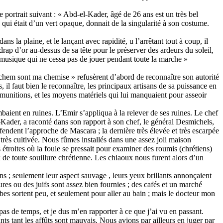
ortrait suivant : « Abd-el-Kader, âgé de 26 ans est un très bel
qui était d’un vert opaque, donnait de la singularité à son costume.
s la plaine, et le lançant avec rapidité, u l’arrêtant tout à coup, il
drap d’or au-dessus de sa tête pour le préserver des ardeurs du soleil,
a musique qui ne cessa pas de jouer pendant toute la marche »
achem sont ma chemise » refusèrent d’abord de reconnaître son autorité
, il faut bien le reconnaître, les principaux artisans de sa puissance en
t munitions, et les moyens matériels qui lui manquaient pour asseoir
mbaient en ruines. L’Emir s’appliqua à la relever de ses ruines. Le chef
-Kader, a raconté dans son rapport à son chef, le général Desmichels,
éfendent l’approche de Mascara ; la dernière très élevée et très escarpée
rès cultivée. Nous fûmes installés dans une assez joli maison
 étroites où la foule se pressait pour examiner des roumis (chrétiens)
 de toute souillure chrétienne. Les chiaoux nous furent alors d’un
ns ; seulement leur aspect sauvage , leurs yeux brillants annonçaient
es ou des juifs sont assez bien fournies ; des cafés et un marché
bes sortent peu, et seulement pour aller au bain ; mais le docteur mon
t pas de temps, et je dus m’en rapporter à ce que j’ai vu en passant.
ts tant les affûts sont mauvais. Nous avions par ailleurs en juger par