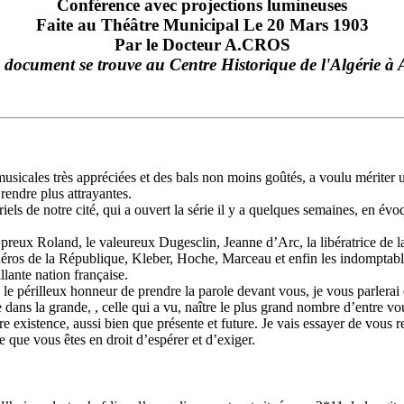
Conférence avec projections lumineuses
Faite au Théâtre Municipal Le 20 Mars 1903
Par le Docteur A.CROS
e document se trouve au Centre Historique de l'Algérie 
sicales très appréciées et des bals non moins goûtés, a voulu mériter un
rendre plus attrayantes.
els de notre cité, qui a ouvert la série il y a quelques semaines, en év
e preux Roland, le valeureux Dugesclin, Jeanne d’Arc, la libératrice de l
es héros de la République, Kleber, Hoche, Marceau et enfin les indompta
lante nation française.
 périlleux honneur de prendre la parole devant vous, je vous parlerai en
rie dans la grande, , celle qui a vu, naître le plus grand nombre d’entre
re existence, aussi bien que présente et future. Je vais essayer de vous re
e que vous êtes en droit d’espérer et d’exiger.