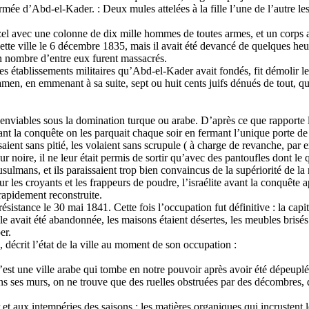
ée d’Abd-el-Kader. : Deux mules attelées à la fille l’une de l’autre les 
lauzel avec une colonne de dix mille hommes de toutes armes, et un corp
tte ville le 6 décembre 1835, mais il avait été devancé de quelques heure
in nombre d’entre eux furent massacrés.
 les établissements militaires qu’Abd-el-Kader avait fondés, fit démolir les
tagamen, en emmenant à sa suite, sept ou huit cents juifs dénués de tout, 
rs enviables sous la domination turque ou arabe. D’après ce que rapporte l
vant la conquête on les parquait chaque soir en fermant l’unique porte de
ent sans pitié, les volaient sans scrupule ( à charge de revanche, par ex
r noire, il ne leur était permis de sortir qu’avec des pantoufles dont le q
sulmans, et ils paraissaient trop bien convaincus de la supériorité de la 
 les croyants et les frappeurs de poudre, l’israélite avant la conquête a
rapidement reconstruite.
stance le 30 mai 1841. Cette fois l’occupation fut définitive : la capi
e avait été abandonnée, les maisons étaient désertes, les meubles brisés
er.
 décrit l’état de la ville au moment de son occupation :
’est une ville arabe qui tombe en notre pouvoir après avoir été dépeuplé
ns ses murs, on ne trouve que des ruelles obstruées par des décombres, d
r et aux intempéries des saisons ; les matières organiques qui incrustent l