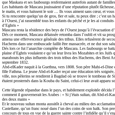
que Maskara et ses faubourgs renfermaient autrefois autant de familles
Les habitants de Mascara jouissaient d’une réputation plutôt fâcheuse
le matin, et vous haïssent le soir … Ils vous aiment sans cœur, et vou
Si tu rencontre quelqu’un de gros, fier et sale, tu peux dire ; c’est un
à l’Ouest, j’ai rassemblé tous les enfants du péché et je les ai conduit
d’Eghris »
Mascara resta la résidence des beys de l’Ouest jusqu’à l’évacuation d’O
Dés ce moment, Mascara délaissée retomba dans l’oubli et vit sa pros
amena une effervescence générale des tribus. Elles refusèrent de secour
Hachems dans une embuscade faillit être massacrée, et ne dut son salu
Dés lors ce fut l’anarchie complète de Mascara. Les faubourgs se battaie
plaine d’Eghris voulaient e qu’on leur livra les Mozabites et les Juifs q
marabouts les plus influents des trois tribus des Hachems, des Beni A
septembre 1832.
Abd-elKader naquit à la Guethna, vers 1808. Son père Mahi-el-Dine étai
fille Fathma. Le jeune Abd-el-Kader reçut une éducation très soignée, 
ville, nos pèlerins se rendirent à Bagdad où se trouve le tombeau de Si
étaient prosternés dans la Kouba du Saint, celui-ci leur avait apparu sou
Cette légende répandue dans le pays, et habilement exploitée décida l’
comment il gouvernerait les Arabes : « Si j’étais sultan, dit Abd-el-Kad
des deux mains »
Et le nouveau sultan monta aussitôt à cheval au milieu des acclamations,
Castellane, qu’un franc noué dans l’un des coins de son haïk. Son prem
concours de tous en vue de la guerre sainte contre l’infidèle qu’il s’