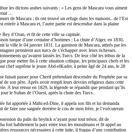
ribue les dictons arabes suivants : « Les gens de Mascara vous aiment
du mal …
s murs de Mascara ; ils ont trouvé un refuge dans les maisons.. de l’Est
st entrée à Mascara et, l’autre partie est descendue dans la plaine
ey d’Oran, et fit de cette ville sa capitale.
rnison turque d’une centaine d’hommes ; La chute d’Alger, en 1830,
t la ville le 04 janvier 1831. La garnison de Mascara, attirés par les
ntagnes permirent aux turcs de s’échapper avec leurs richesses.
ionnements qu’avaient laissés les Turcs. De leur côté les tribus de la
ue pour mettre fin à cette situation critique, les principaux chefs et les
pour chef suprême le jeune Abd-elKader, à peine âgé de 24 ans, le 28
se faisait passer pour Cherif prétendant descendre du Prophéte par sa
é de son père. Après avoir rempli leurs devoirs religieux dans cette
rie. A leur retour en 1829, la légende se répandit que pendant qu’ils
n jour le Sultan de l’Ouest, après la chute des Turcs.
ée fut apportée à Mahi-ed-Dine, il appela son fils et lui demanda
t de faire une saignée derrière le cou de mon frère, je l’exécuterais
ssession du palis du beylick n’ayant pour tout trésor, dit de
ha fort habilement la paix entre tous les musulmans et fit appel au
es ressources nécessaires à cette lutte, il frappa d’une contribution