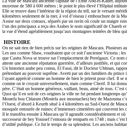
La ville de Mascara ancienne capitale de l’Emir Abd-el-Kader, aujourd’
moyenne de 580 à 600 mètres ; le point le plus élevé l’Hôpital militair
Elle se trouve dans l’intérieur de la région du tell, sur le versant m
kilomètres seulement de la mer, à vol d’oiseau ( embouchure de la Ma
Assise sur deux coteaux, séparés par un ravin où coule un maigre rui
l’un des principaux a reçu des Arabes le nom significatif de Chareb er 
la vue d’étend agréablement jusqu’aux montagnes teintées de bleu qui 
HISTOIRE
On ne sait rien de bien précis sur les origines de Mascara. Plusieurs au
Les uns comme Shaw, voudraient que ce soit l’ancienne Victoria ; les
que Castra Nova se trouve sur l’emplacement de Perrégaux. Ce nom de M
atteste une ancienne réputation guerrière, d’ailleurs justifiée, et qui 
Un historien arabe peu connu, El Fassi, dit le Docteur Uhlman, rappor
prétendant au pouvoir suprême. Averti par un des familiers du prince i
l’ayant apprécié comme un homme de bien le prirent pour chef. Il se m
comme on le croyait universellement, mais comme Cherif. Il lui donna
père. C’était un homme généreux, vaillant, beau, aimé de tous. C’est ce 
Quoi qu’il en soit de ces origines la ville ne fut pendant longtemp
Mostefa bou Chlaram (Mostefa aux moustaches) bey de Mazouma c’est à 
l’Ouest, d’abord à Keurth situé à 4 kilomètres au Sud-Ouest de Masca
mosquée entourée de ruines; d’immenses cimetières qui couvrent les co
Il le transféra ensuite à Mascara qu’il agrandit considérablement et 
successeur de bey Youssef l’entoura de remparts en 1748 ; mais c’est l
d’utilité publique. Ce fut le temps de sa splendeur. Les anciens habitan