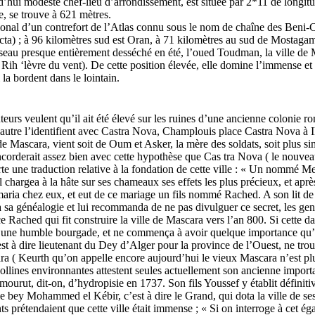
hui modeste chef-lieu d’arrondissement, est située par 2*11 de longitud
e, se trouve à 621 mètres.
éridional d’un contrefort de l’Atlas connu sous le nom de chaîne des Ben
cta) ; à 96 kilomètres sud est Oran, à 71 kilomètres au sud de Mostaga
sseau presque entièrement desséché en été, l’oued Toudman, la ville de
Rih ‘lèvre du vent). De cette position élevée, elle domine l’immense et b
la bordent dans le lointain.
teurs veulent qu’il ait été élevé sur les ruines d’une ancienne colonie r
 autre l’identifient avec Castra Nova, Champlouis place Castra Nova à
ascara, vient soit de Oum et Asker, la mère des soldats, soit plus sim
concorderait assez bien avec cette hypothèse que Cas tra Nova ( le nouvea
te une traduction relative à la fondation de cette ville : « Un nommé 
l chargea à la hâte sur ses chameaux ses effets les plus précieux, et ap
aria chez eux, et eut de ce mariage un fils nommé Rached. A son lit de 
 sa généalogie et lui recommanda de ne pas divulguer ce secret, les gen
Rached qui fit construire la ville de Mascara vers l’an 800. Si cette date
s qu’une humble bourgade, et ne commença à avoir quelque importance q
dire lieutenant du Dey d’Alger pour la province de l’Ouest, ne trouvan
ra ( Keurth qu’on appelle encore aujourd’hui le vieux Mascara n’est pl
llines environnantes attestent seules actuellement son ancienne importa
où mourut, dit-on, d’hydropisie en 1737. Son fils Youssef y établit défi
e bey Mohammed el Kébir, c’est à dire le Grand, qui dota la ville de ses 
ts prétendaient que cette ville était immense ; « Si on interroge à cet é