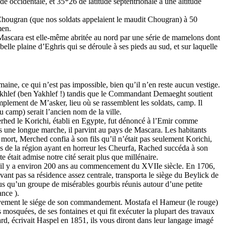
e occidentale, et 35*26 de latitude septentrionale à une altitude
i-Chougran (que nos soldats appelaient le maudit Chougran) à 50
men.
 Mascara est elle-même abritée au nord par une série de mamelons dont
elle plaine d’Eghris qui se déroule à ses pieds au sud, et sur laquelle
omaine, ce qui n’est pas impossible, bien qu’il n’en reste aucun vestige.
 Ikhlef (ben Yakhlef !) tandis que le Commandant Demaeght soutient
plement de M’asker, lieu où se rassemblent les soldats, camp. Il
u camp) serait l’ancien nom de la ville.
Merhed le Korichi, établi en Egypte, fut dénoncé à l’Emir comme
rès une longue marche, il parvint au pays de Mascara. Les habitants
mort, Merched confia à son fils qu’il n’était pas seulement Korichi,
s de la région ayant en horreur les Cheurfa, Rached succéda à son
 était admise notre cité serait plus que millénaire.
u’il y a environ 200 ans au commencement du XVIIe siècle. En 1706,
t pas sa résidence assez centrale, transporta le siège du Beylick de
us qu’un groupe de misérables gourbis réunis autour d’une petite
nce ).
nitivement le siége de son commandement. Mostafa el Hameur (le rouge)
mosquées, de ses fontaines et qui fit exécuter la plupart des travaux
gard, écrivait Haspel en 1851, ils vous diront dans leur langage imagé