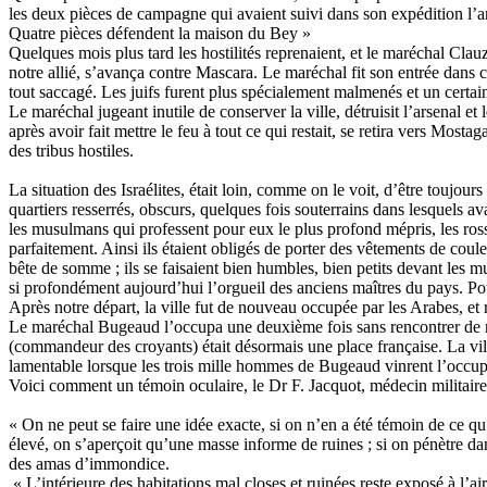
les deux pièces de campagne qui avaient suivi dans son expédition l’arm
Quatre pièces défendent la maison du Bey »
Quelques mois plus tard les hostilités reprenaient, et le maréchal C
notre allié, s’avança contre Mascara. Le maréchal fit son entrée dans ce
tout saccagé. Les juifs furent plus spécialement malmenés et un certa
Le maréchal jugeant inutile de conserver la ville, détruisit l’arsenal et
après avoir fait mettre le feu à tout ce qui restait, se retira vers Mos
des tribus hostiles.
La situation des Israélites, était loin, comme on le voit, d’être toujou
quartiers resserrés, obscurs, quelques fois souterrains dans lesquels a
les musulmans qui professent pour eux le plus profond mépris, les rossai
parfaitement. Ainsi ils étaient obligés de porter des vêtements de couleu
bête de somme ; ils se faisaient bien humbles, bien petits devant les mu
si profondément aujourd’hui l’orgueil des anciens maîtres du pays. Pour
Après notre départ, la ville fut de nouveau occupée par les Arabes, et 
Le maréchal Bugeaud l’occupa une deuxième fois sans rencontrer de rési
(commandeur des croyants) était désormais une place française. La vill
lamentable lorsque les trois mille hommes de Bugeaud vinrent l’occup
Voici comment un témoin oculaire, le Dr F. Jacquot, médecin militaire,
« On ne peut se faire une idée exacte, si on n’en a été témoin de ce qu
élevé, on s’aperçoit qu’une masse informe de ruines ; si on pénètre da
des amas d’immondice.
« L’intérieure des habitations mal closes et ruinées reste exposé à l’ai