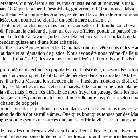
 Mzatibes, qui payèrent ainsi les frais d’installation du nouveau sultan.
s 1834 par le général Desmichels, gouverneur d’Oran, nous a laissé le p
. Il était vêtu comme les Arabes ; seulement la couleur de son burnous 
ée, dont pourrait se glorifier un petit maître parisien ….
nteur et nonchalance, mais une fois sur selle, il fit bondir son cheval dan
. Pendant la chaleur du jour, un des ses officiers portait un parasol en 
aient entendre à l’avant-garde et se mêlaient aux sons discordants de l
 pendant quinze ans d’une lutte acharnée.
me de dire « Les Beni-Hamer et les Gharabas sont mes vêtements et les H
on audace et sa réputation de justice. Nous avons été nous même d’ailleurs
ui de la Tafna (1837) des avantages inconsidérés, lui fournissant fusils e
it profondément déchue : sa population était misérable, et ses maisons to
er français auquel il était donné de pénétrer dans la capitale d’Abd-el
ars, il arrive à Mascara le surlendemain : « Plusieurs montagnes dit-il, d
le, ses blanches maisons et ses minarets. Elle domine une vaste plaine t
lle, mais il était très difficile de nous frayer un passage dans les rues
rançais armés parcourant les rues d’une ville pure jusqu’alors selon eux
chaient de trop près.
urnous avec des capuchons noirs ou blancs se croisaient dans tous les se
tion de dix à douze mille âmes. Quelques boutiques tenues par des Maur
ne sont les seules ressources que puisse offrir la ville. Les femmes ara
ville, mais les nombreuses visites qui nous firent faites ne m’en laissèren
tat ne feraient sans doute feu qu’une fois, au grand préjudice des servan