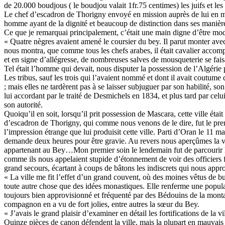
de 20.000 boudjous ( le boudjou valait 1fr.75 centimes) les juifs et les
Le chef d’escadron de Thorigny envoyé en mission auprès de lui en mar
homme ayant de la dignité et beaucoup de distinction dans ses manières
Ce que je remarquai principalement, c’était une main digne d’être model
« Quatre nègres avaient amené le coursier du bey. Il parut monter avec le
nous montra, que comme tous les chefs arabes, il était cavalier accompli
et en signe d’allégresse, de nombreuses salves de mousqueterie se fais
Tel était l’homme qui devait, nous disputer la possession de l’Algérie
Les tribus, sauf les trois qui l’avaient nommé et dont il avait coutu
; mais elles ne tardèrent pas à se laisser subjuguer par son habilité, s
lui accordant par le traité de Desmichels en 1834, et plus tard par cel
son autorité.
Quoiqu’il en soit, lorsqu’il prit possession de Mascara, cette ville éta
d’escadron de Thorigny, qui comme nous venons de le dire, fut le premi
l’impression étrange que lui produisit cette ville. Parti d’Oran le 11 m
demande deux heures pour être gravie. Au revers nous aperçûmes la vil
appartenant au Bey…Mon premier soin le lendemain fut de parcourir la vi
comme ils nous appelaient stupide d’étonnement de voir des officiers f
grand secours, écartant à coups de bâtons les indiscrets qui nous appro
« La ville me fit l’effet d’un grand couvent, où des moines vêtus de b
toute autre chose que des idées monastiques. Elle renferme une popula
toujours bien approvisionné et fréquenté par des Bédouins de la montag
compagnon en a vu de fort jolies, entre autres la sœur du Bey.
« J’avais le grand plaisir d’examiner en détail les fortifications de la 
Quinze pièces de canon défendent la ville, mais la plupart en mauvais é