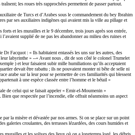
traînent; les roues très rapprochées permettent de passer partout.
s auxiliaire de Turcs et d’Arabes sous le commandement du bey Ibrahim
s par ses auxiliaires indigènes qui avaient mis la ville au pillage et
 forts et les murailles et le 9 décembre, trois jours après son entrée,
qui l’avaient supplié de ne pas les abandonner au milieu des ruines et
e Dr Facquot : « Ils habitaient entassés les uns sur les autres, des
 leur labyrinthe » --« Avant nous , dit de son côté le colonel Trumelet
emple ) et leur faisaient subir mille humiliations qu’ils acceptaient
uartier devait être rabattu ; ils ne pouvaient monter ni bête de selle ni
race arabe sur la leur pour se permettre de ces familiarités qui blessent
ppartenait à une espèce classée entre l’homme et le bétail »
tale de celui qui se faisait appeler « Emir-el-Moumenin »
. Bien que respectée par l’incendie, elle offrait néanmoins un aspect
e par la misère et dévastée par nos armes. Si on se place sur un point
es galeries croulantes, des terrasses lézardées, des cours humides et
es murailles et les solives des lieux où on a longtemps logé, les débris